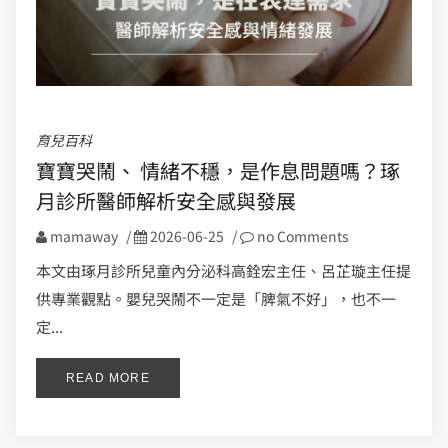
育兒百科
寶寶哭鬧、 情緒不穩，是作息問題嗎？琢
月診所醫師解析安全感與發展
mamaway
/
2026-06-25
/
no Comments
本文由琢月診所兒童內分泌科高銓宏主任、呂芷璇主任提
供專業觀點。嬰兒哭鬧不一定是「脾氣不好」，也不一
定...
READ MORE