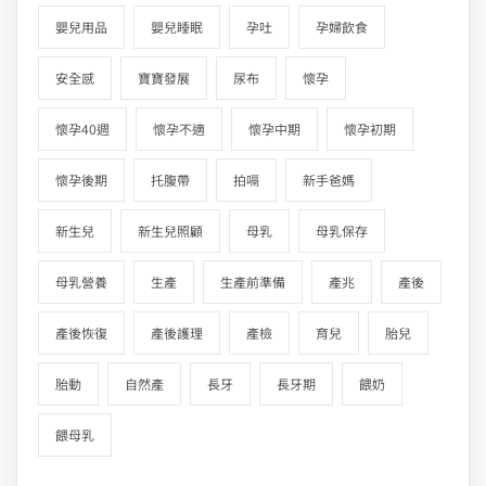
嬰兒用品
嬰兒睡眠
孕吐
孕婦飲食
安全感
寶寶發展
尿布
懷孕
懷孕40週
懷孕不適
懷孕中期
懷孕初期
懷孕後期
托腹帶
拍嗝
新手爸媽
新生兒
新生兒照顧
母乳
母乳保存
母乳營養
生產
生產前準備
產兆
產後
產後恢復
產後護理
產檢
育兒
胎兒
胎動
自然產
長牙
長牙期
餵奶
餵母乳