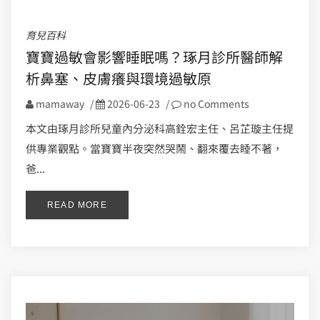
育兒百科
寶寶過敏會影響睡眠嗎？琢月診所醫師解
析鼻塞、皮膚癢與環境過敏原
mamaway
/
2026-06-23
/
no Comments
本文由琢月診所兒童內分泌科高銓宏主任、呂芷璇主任提
供專業觀點。當寶寶半夜突然哭鬧、翻來覆去睡不著，
爸...
READ MORE