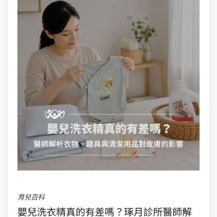
育兒百科
嬰兒洗衣精真的有差嗎？琢月診所醫師解