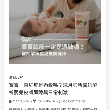
育兒百科
寶寶一直紅疹是過敏嗎？琢月診所醫師解
析嬰兒皮膚屏障與日常刺激
mamaway
/
2026-06-16
/
no Comments
寶寶臉上、脖子、身體出現紅紅粗粗的疹子，有時一熱、