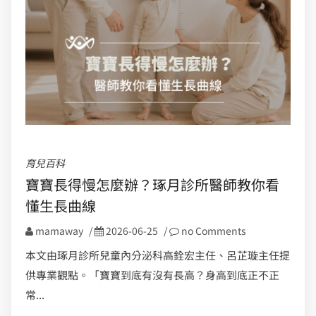
育兒百科
寶寶長得慢怎麼辦？琢月診所醫師教你看
懂生長曲線
mamaway
/
2026-06-25
/
no Comments
本文由琢月診所兒童內分泌科高銓宏主任、呂芷璇主任提
供專業觀點。「寶寶到底有沒有長高？身高到底正不正
常...