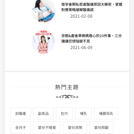
懷孕後期私密處酸痛原因大解密，掌握
對應策略緩解酸痛感
2021-02-08
孕期&產後準媽媽擔心的10件事，三分
鐘讓您煩惱變不見
2021-06-09
熱門主題
剖腹產
副食品
包巾
哺乳
哺餵母乳
坐月子
嬰兒不睡覺
嬰兒哭鬧
嬰兒照顧