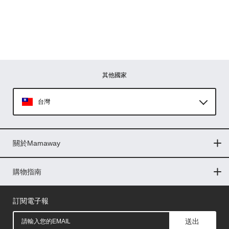
其他國家
台灣
Global
關於Mamaway
印尼
門市據點
最新消息
品牌故事
人力招募
媒體花絮
隱私權聲明
CSR企業社會責任
菲律賓
購物指南
購物常見問題
退換貨問題
儲值金使用條款
購買儲值金
發票問題
會員權益
線上留言
吸乳器-免費體驗
馬來西亞
訂閱電子報
送出