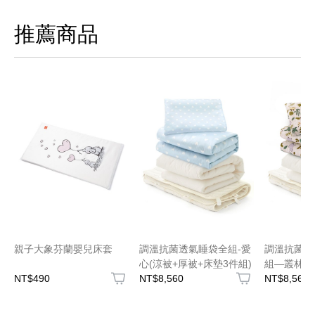
推薦商品
親子大象芬蘭嬰兒床套
調溫抗菌透氣睡袋全組-愛
調溫抗菌安
心(涼被+厚被+床墊3件組)
組—叢林AB
NT$490
NT$8,560
+床墊3件組
NT$8,560