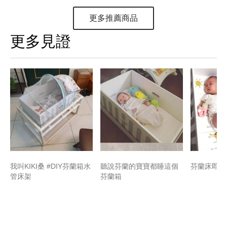
更多推薦商品
更多見證
我叫KIKI桑 #DIY芬蘭箱水
聽說芬蘭的寶寶都睡這個
芬蘭床即將
管床架
芬蘭箱