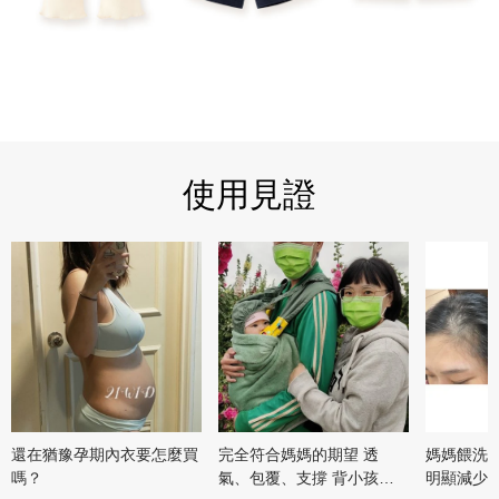
使用見證
還在猶豫孕期內衣要怎麼買
完全符合媽媽的期望 透
媽媽餵洗
嗎？
氣、包覆、支撐 背小孩出
明顯減少