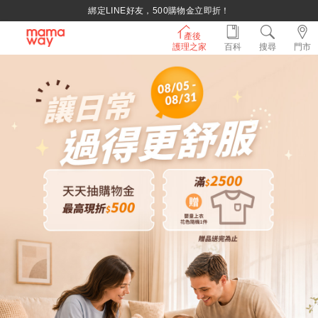
持媽媽手冊兌換媽媽禮｜超實用芬蘭箱免費領取 ~
產後
護理之家
百科
搜尋
門市