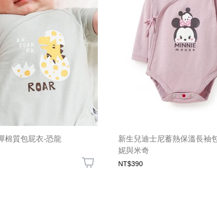
彈棉質包屁衣-恐龍
新生兒迪士尼蓄熱保溫長袖包
妮與米奇
NT$390