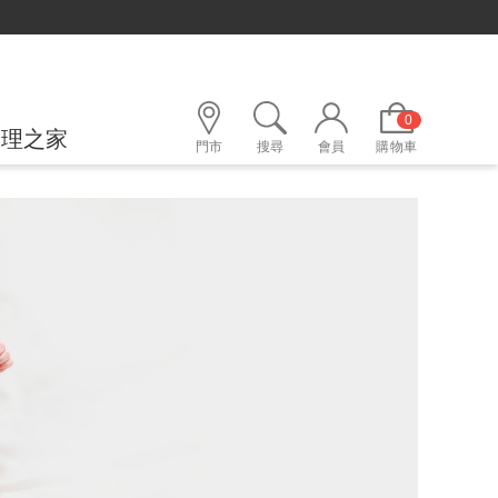
0
護理之家
門市
搜尋
會員
購物車