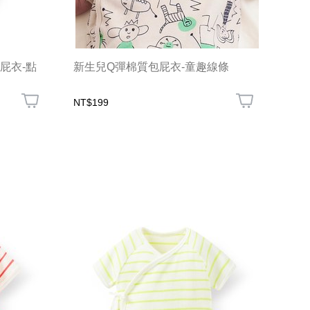
屁衣-點
新生兒Q彈棉質包屁衣-童趣線條
NT$199