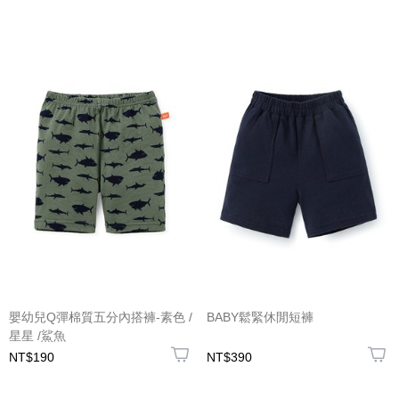
嬰幼兒Q彈棉質五分內搭褲-素色 /
BABY鬆緊休閒短褲
星星 /鯊魚
NT$190
NT$390