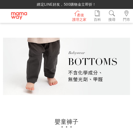
綁定LINE好友，500購物金立即折！
產後
護理之家
百科
搜尋
門市
嬰童褲子