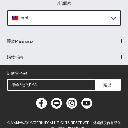
其他國家
台灣
Global
關於Mamaway
印尼
門市據點
最新消息
品牌故事
人力招募
媒體花絮
隱私權聲明
CSR企業社會責任
菲律賓
購物指南
購物常見問題
退換貨問題
儲值金使用條款
購買儲值金
發票問題
會員權益
線上留言
吸乳器-免費體驗
馬來西亞
訂閱電子報
送出
© MAMAWAY MATERNITY. ALL RIGHTS RESERVED. | 媽媽餵股份有限公