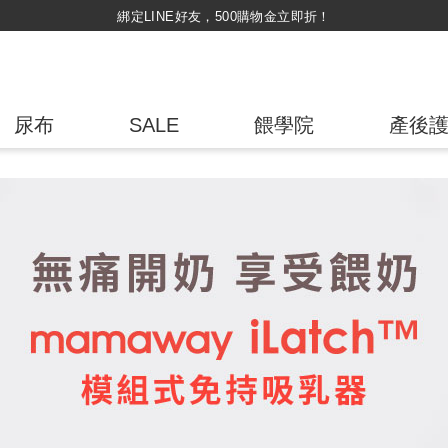
持媽媽手冊兌換媽媽禮｜超實用芬蘭箱免費領取 ~
尿布
SALE
餵學院
產後