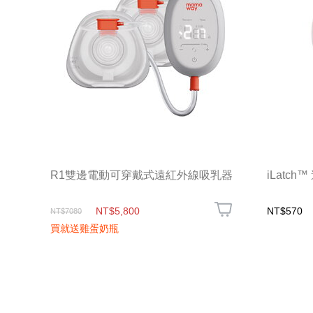
R1雙邊電動可穿戴式遠紅外線吸乳器
iLatc
NT$5,800
NT$570
NT$7080
買就送雞蛋奶瓶