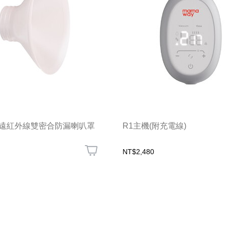
h™ 遠紅外線雙密合防漏喇叭罩
R1主機(附充電線)
NT$2,480