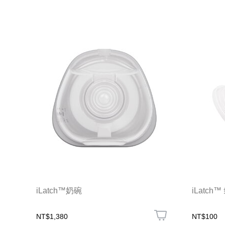
iLatch™奶碗
iLatch
NT$1,380
NT$100