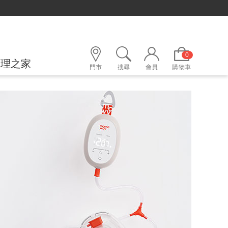
0
護理之家
門市
搜尋
會員
購物車