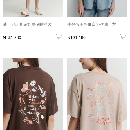
迪士尼玩具總動員孕哺洋裝
牛仔假兩件細肩帶孕哺上衣
NT$1,280
NT$1,180