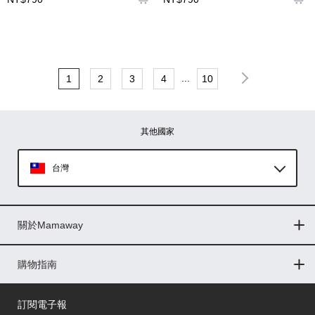
...
1
2
3
4
10
其他國家
台灣
Global
關於Mamaway
印尼
門市據點
最新消息
品牌故事
人力招募
媒體花絮
隱私權聲明
CSR企業社會責任
菲律賓
購物指南
購物常見問題
退換貨問題
儲值金使用條款
購買儲值金
發票問題
會員權益
線上留言
吸乳器-免費體驗
馬來西亞
訂閱電子報