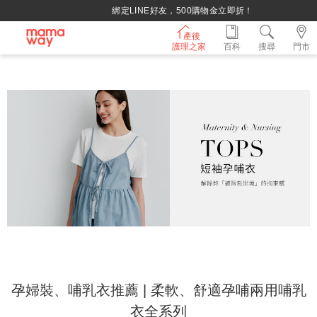
綁定LINE好友，500購物金立即折！
產後
護理之家
百科
搜尋
門市
孕婦裝、哺乳衣推薦 | 柔軟、舒適孕哺兩用哺乳
衣全系列