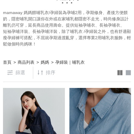
mamaway 媽媽餵哺乳衣/孕婦裝為孕哺2用，孕期修身、產後方便餵
奶，隱密哺乳開口讓你在外或在家哺乳都隱密不走光，時尚修身設計
離乳仍可穿，延長商品使用壽命。提供
短袖孕哺衣
、
長袖孕哺衣
、
短袖孕哺洋裝
、
長袖孕哺洋裝
，除了
哺乳衣
/孕婦裝之外，也有舒適顯
瘦
孕婦褲
可搭配，不屈就孕期過渡亂穿，選擇專業2用哺乳衣服飾，輕
鬆做個時尚媽咪！
首頁
商品列表
媽媽
孕婦裝｜哺乳衣
篩選