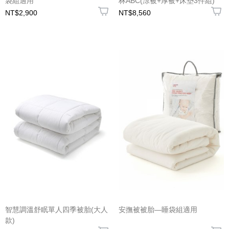
袋組適用
林ABC(涼被+厚被+床墊3件組)
NT$2,900
NT$8,560
智慧調溫舒眠單人四季被胎(大人
安撫被被胎—睡袋組適用
款)