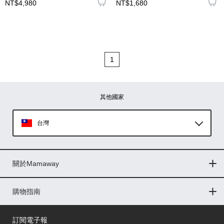
NT$4,980
NT$1,680
1
其他國家
台灣
Global
關於Mamaway
印尼
門市據點
最新消息
品牌故事
人力招募
媒體花絮
隱私權聲明
CSR企業社會責任
菲律賓
購物指南
購物常見問題
退換貨問題
儲值金使用條款
購買儲值金
發票問題
會員權益
線上留言
吸乳器-免費體驗
馬來西亞
訂閱電子報