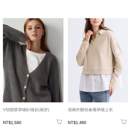
V領開襟孕哺針織衫(兩穿)
假兩件翻領傘襬孕哺上衣
NT$1,580
NT$1,480