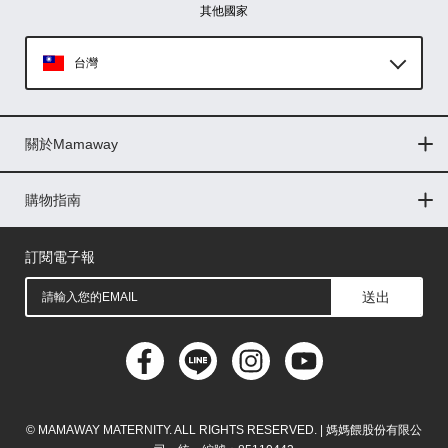
其他國家
台灣
Global
關於Mamaway
印尼
門市據點
最新消息
品牌故事
人力招募
媒體花絮
隱私權聲明
CSR企業社會責任
菲律賓
購物指南
購物常見問題
退換貨問題
儲值金使用條款
購買儲值金
發票問題
會員權益
線上留言
吸乳器-免費體驗
馬來西亞
訂閱電子報
送出
© MAMAWAY MATERNITY. ALL RIGHTS RESERVED. | 媽媽餵股份有限公