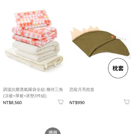
調溫抗菌透氣睡袋全組-幾何三角
恐龍月亮枕套
(涼被+厚被+床墊3件組)
NT$8,560
NT$990