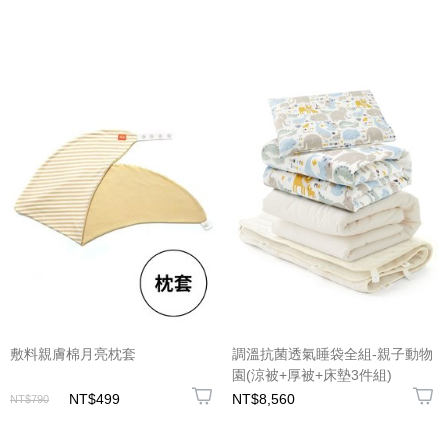
敷料親膚棉月亮枕套
調溫抗菌透氣睡袋全組-親子動物
園(涼被+厚被+床墊3件組)
NT$499
NT$8,560
NT$790