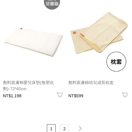
敷料親膚棉嬰兒床墊(無塑化
敷料親膚棉幼兒成長枕套
劑)-72*40cm
NT$1,198
NT$599
1
2