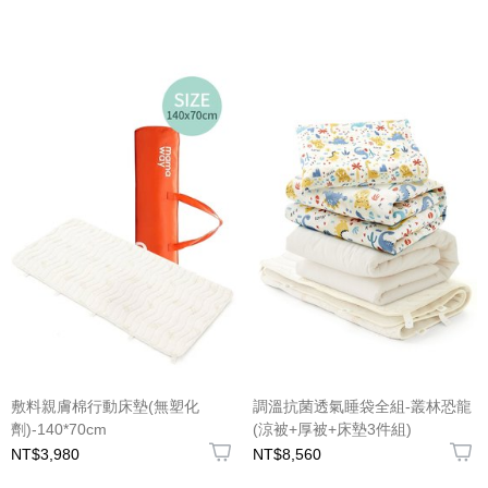
敷料親膚棉行動床墊(無塑化
調溫抗菌透氣睡袋全組-叢林恐龍
劑)-140*70cm
(涼被+厚被+床墊3件組)
NT$3,980
NT$8,560