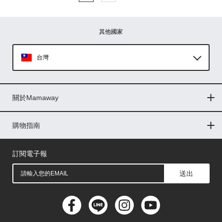
其他國家
台灣
Global
關於Mamaway
印尼
門市據點
最新消息
品牌故事
人力招募
媒體花絮
隱私權聲明
CSR企業社會責任
菲律賓
購物指南
購物常見問題
退換貨問題
儲值金使用條款
購買儲值金
發票問題
會員權益
線上留言
吸乳器-免費體驗
馬來西亞
訂閱電子報
送出