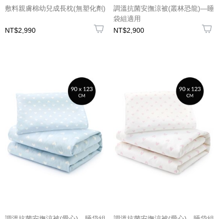
敷料親膚棉幼兒成長枕(無塑化劑)
調溫抗菌安撫涼被(叢林恐龍)—睡
袋組適用
NT$2,990
NT$2,900
調溫抗菌安撫涼被(愛心)—睡袋組
調溫抗菌安撫涼被(愛心)—睡袋組