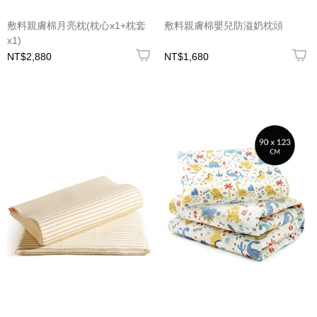
敷料親膚棉月亮枕(枕心x1+枕套
敷料親膚棉嬰兒防溢奶枕頭
x1)
NT$2,880
NT$1,680