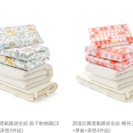
透氣睡袋全組-親子動物園(涼
調溫抗菌透氣睡袋全組-幾何
床墊3件組)
+厚被+床墊3件組)