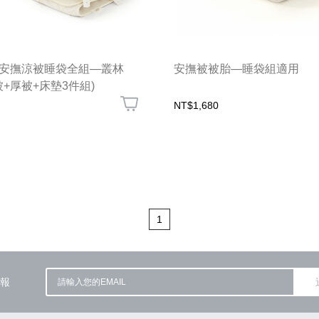
安撫涼被睡袋全組—叢林
安撫被被胎—睡袋組適用
被+厚被+床墊3件組)
NT$1,680
1
報