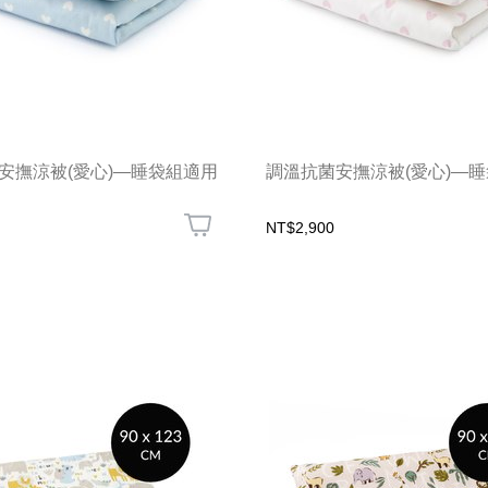
安撫涼被(愛心)—睡袋組適用
調溫抗菌安撫涼被(愛心)—
NT$2,900