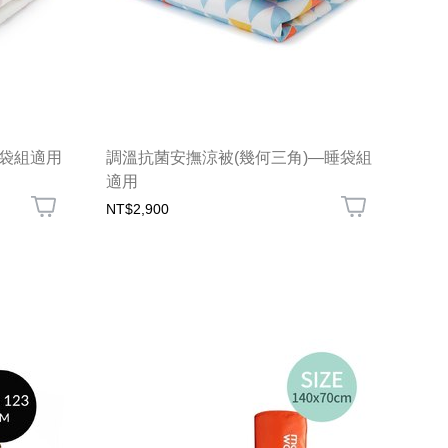
睡袋組適用
調溫抗菌安撫涼被(幾何三角)—睡袋組
適用
NT$2,900