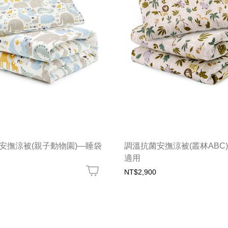
安撫涼被(親子動物園)—睡袋
調溫抗菌安撫涼被(叢林ABC
適用
NT$2,900