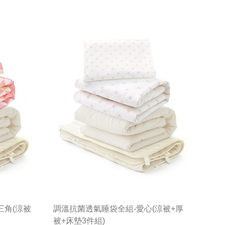
三角(涼被
調溫抗菌透氣睡袋全組-愛心(涼被+厚
被+床墊3件組)