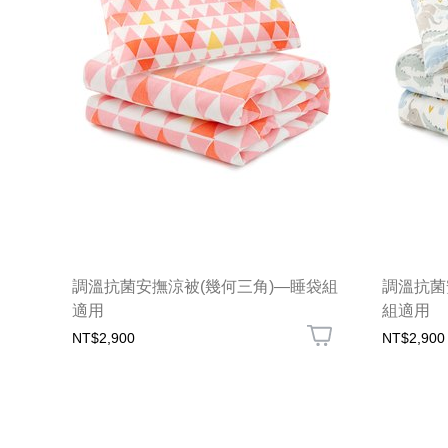
調溫抗菌安撫涼被(幾何三角)—睡袋組
調溫抗菌
適用
組適用
NT$2,900
NT$2,900