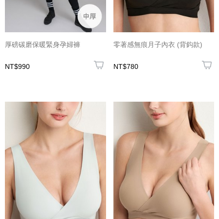
厚磅碳磨保暖緊身孕婦褲
零著感無痕月子內衣 (背鈎款)
NT$990
NT$780