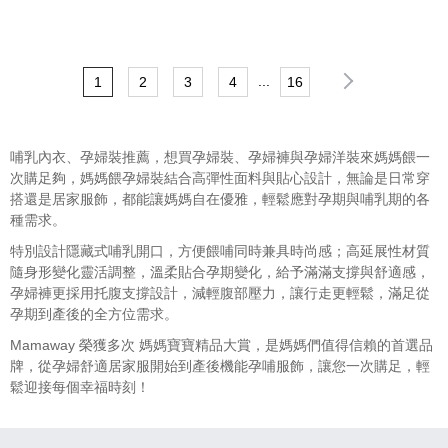
...
1
2
3
4
16
哺乳內衣、孕婦裝推薦，想買孕婦裝、孕婦褲與孕婦洋裝來媽媽餵一
次購足夠，媽媽餵孕婦裝結合高彈性面料與貼心設計，無論是日常穿
搭還是居家服飾，都能讓媽媽自在優雅，輕鬆應對孕期與哺乳期的各
種需求。
特別設計隱藏式哺乳開口，方便餵哺同時兼具時尚感；高延展性材質
隨身形變化靈活調整，溫柔貼合孕期變化，給予滿滿支撐與舒適感，
孕婦褲更採用托腹支撐設計，減輕腹部壓力，讓行走更輕鬆，滿足從
孕期到產後的全方位需求。
Mamaway
榮獲多次
媽媽寶寶精品大賞，是媽媽們值得信賴的首選品
牌，從孕婦舒適居家服開始到產後機能孕哺服飾，讓您一次購足，輕
鬆迎接每個幸福時刻！