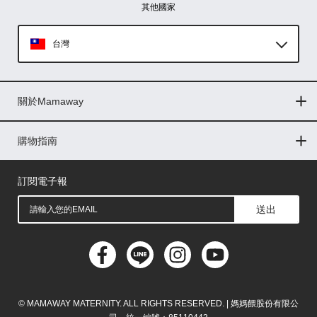
其他國家
台灣
Global
關於Mamaway
印尼
門市據點
最新消息
品牌故事
人力招募
媒體花絮
隱私權聲明
CSR企業社會責任
菲律賓
購物指南
購物常見問題
退換貨問題
儲值金使用條款
購買儲值金
發票問題
會員權益
線上留言
吸乳器-免費體驗
馬來西亞
訂閱電子報
送出
© MAMAWAY MATERNITY. ALL RIGHTS RESERVED. | 媽媽餵股份有限公