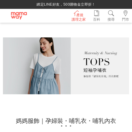
持媽媽手冊兌換媽媽禮｜超實用芬蘭箱免費領取 ~
產後
護理之家
百科
搜尋
門市
媽媽服飾｜孕婦裝・哺乳衣・哺乳內衣