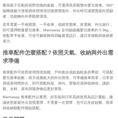
重視親子互動與視野切換的家庭，可選擇高景觀雙向嬰兒推車。360°
旋轉座艙方便爸媽依照情境切換寶寶面向，外出時可讓寶寶面向照顧
者，也能轉向外界觀察環境。
若常需要一手抱寶寶、一手收車，或經常開車、搭電梯、外出旅行，
則可選擇輕量嬰兒推車。Mamaway 全功能碳纖嬰兒推車約 5.9kg，
搭配單手收展、可坐可躺座椅與四輪避震設計，讓日常移動與收納更
省力。
推車配件怎麼搭配？依照天氣、收納與外出需
求準備
推車配件可依照使用情境加購。戶外散步或蚊蟲較多的季節，可搭配
嬰兒推車蚊帳；雨天或風較大的外出情境，可準備推車雨罩；日常採
買或長時間外出，則可搭配杯架、掛勾、置物吊袋與收納包，讓奶
瓶、水杯、尿布與隨身物品更好拿取。
Mamaway 推車配件以實用、好安裝與日常高頻使用為設計重點，建
議依照家庭外出習慣選擇，不需要一次買齊，也可以先從蚊帳、雨罩
與收納類配件開始搭配。