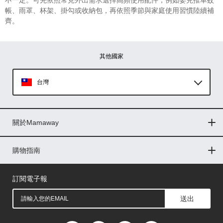
不一定。可先依照常見外出需求選擇高頻使用配件，例如嬰兒推車蚊
帳、雨罩、杯架、掛勾或收納包，再依照季節與家庭使用習慣陸續補
齊。
其他國家
台灣
Global
關於Mamaway
印尼
門市據點
最新消息
品牌故事
人力招募
媒體花絮
隱私權聲明
CSR企業社會責任
菲律賓
購物指南
購物常見問題
退換貨問題
儲值金使用條款
購買儲值金
發票問題
會員權益
線上留言
吸乳器-免費體驗
馬來西亞
訂閱電子報
送出