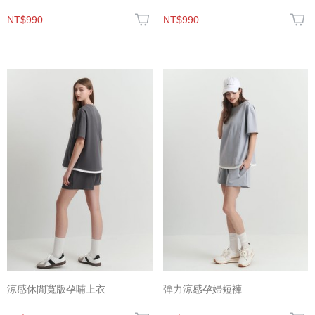
NT$990
NT$990
涼感休閒寬版孕哺上衣
彈力涼感孕婦短褲