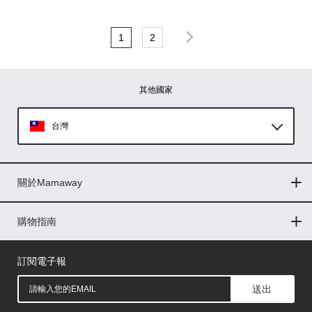
1
2
其他國家
台灣
Global
關於Mamaway
印尼
門市據點
最新消息
品牌故事
人力招募
媒體花絮
隱私權聲明
CSR企業社會責任
菲律賓
購物指南
購物常見問題
退換貨問題
儲值金使用條款
購買儲值金
發票問題
會員權益
線上留言
吸乳器-免費體驗
馬來西亞
訂閱電子報
送出