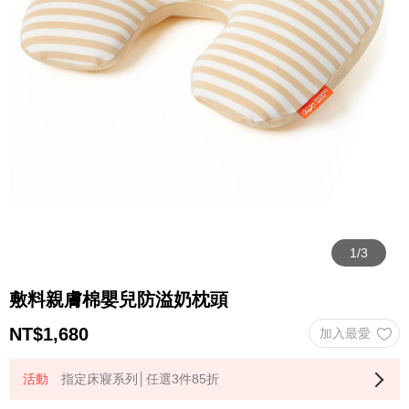
敷料親膚棉嬰兒防溢奶枕頭
NT$
1,680
指定床寢系列│任選3件85折