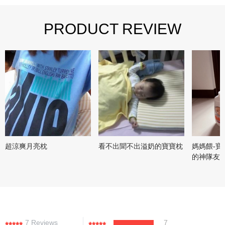
PRODUCT REVIEW
超涼爽月亮枕
看不出聞不出溢奶的寶寶枕
媽媽餵-
的神隊友
7 Reviews
7