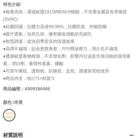
特色介紹
●無毒添加：通過歐盟191項REACH檢驗，不含重金屬及有害物質
(SVHC)
●抗菌防蹣：抗菌力高達99.99%，抗菌防臭、抑敏防螨
●吸汗透氣：自然孔洞，擁有吸收濕氣的毛細孔
●智慧調溫：提供四季皆宜的恆溫效果
●高彈不扁塌：貼合寶寶身形，均勻釋放壓力，用久也不扁塌
●通過歐盟毒物檢測，不含塑化劑、影響內分泌及生殖功能的環境毒
素、漂白劑、蓄積性毒素、硼酸
●可當午睡枕、護頸枕、趴睡枕、足枕、護腰靠背枕使用
●商品內含：枕心*1+枕套*1
商品編號：A509180406
顏色 /
米黃
材質說明