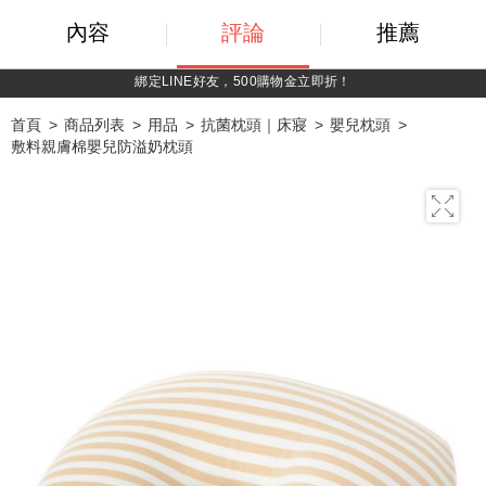
內容
評論
推薦
持媽媽手冊兌換媽媽禮｜超實用芬蘭箱免費領取 ~
首頁
商品列表
用品
抗菌枕頭｜床寢
嬰兒枕頭
敷料親膚棉嬰兒防溢奶枕頭