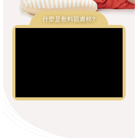
什麼是敷料親膚棉?