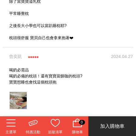
除了當寶寶溢乳枕
平常睡覺枕
之後長大小學也可以當趴睡枕耶?
枕頭很舒服 寶貝自己也會拿來抱著❤️
(圖片格式限jpg、jpeg)
曾奕凱
2024.04.27
喝奶必需品
圖片上傳
圖片上傳
圖片上傳
圖片上傳
圖片上傳
喝奶必備的枕頭！還有寶寶當饋咖的枕頭?
寶寶想睡也會找這個枕頭抱
0
星萱
2024.03.19
加入購物車
主選單
特惠活動
追蹤清單
購物車