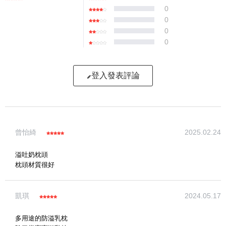
0
0
0
0
登入發表評論
寫評論
曾怡綺
2025.02.24
請評分：
溢吐奶枕頭
枕頭材質很好
凱琪
2024.05.17
多用途的防溢乳枕