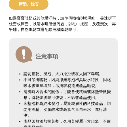
床墊、枕芯
如遇寶寶吐奶或其他髒汙時，請準備噴槍與乾毛巾，盡速拆下
枕套或床套，以清水噴溼髒污處，以毛巾按壓，反覆幾次，再
平鋪，自然風乾或搭配除濕機陰乾即可。
注意事項
請勿扭乾、浸泡、大力拉扯或在太陽下曝曬。
不可吊掛曬乾，因純淨無毒泡棉具吸水特性，因此
吸水後重量增加，吊掛容易造成產品斷裂。
清洗時因含水的關係，可能會使枕頭或床墊些微變
形，待乾燥後即可恢復，不影響產品使用。
床墊泡棉為純水發泡，屬於親膚性的科技產品，切
勿用酒精、次氯酸水或高氯含量自來水，進行清
潔。
產品因無添加抗黃劑，久用黃變屬正常現象，不影