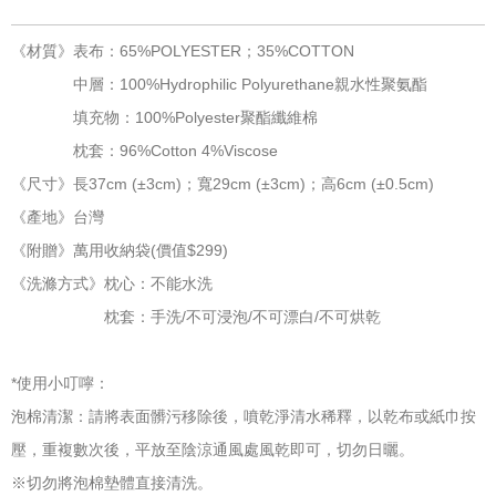
《材質》表布：65%POLYESTER；35%COTTON
中層：100%Hydrophilic Polyurethane親水性聚氨酯
填充物：100%Polyester聚酯纖維棉
枕套：96%Cotton 4%Viscose
《尺寸》長37cm (±3cm)；寬29cm (±3cm)；高6cm (±0.5cm)
《產地》台灣
《附贈》萬用收納袋(價值$299)
《洗滌方式》枕心：不能水洗
枕套：手洗/不可浸泡/不可漂白/不可烘乾
*使用小叮嚀：
泡棉清潔：請將表面髒污移除後，噴乾淨清水稀釋，以乾布或紙巾按
壓，重複數次後，平放至陰涼通風處風乾即可，切勿日曬。
※切勿將泡棉墊體直接清洗。