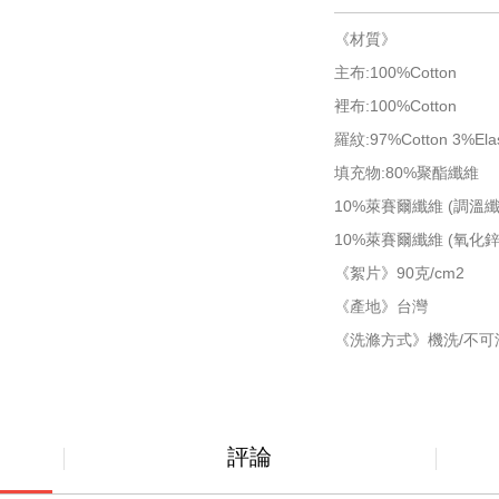
《材質》
主布:100%Cotton
裡布:100%Cotton
羅紋:97%Cotton 3%Ela
填充物:80%聚酯纖維
10%萊賽爾纖維 (調溫纖維)Ce
10%萊賽爾纖維 (氧化鋅纖維) 
《絮片》90克/cm2
《產地》台灣
《洗滌方式》機洗/不可浸
評論