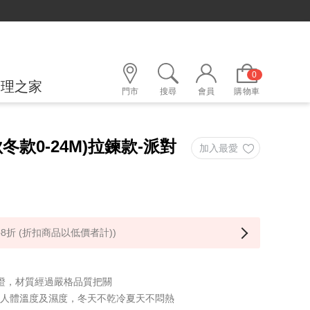
0
護理之家
門市
搜尋
會員
購物車
冬款0-24M)拉鍊款-派對
8折 (折扣商品以低價者計))
保證，材質經過嚴格品質把關
理人體溫度及濕度，冬天不乾冷夏天不悶熱