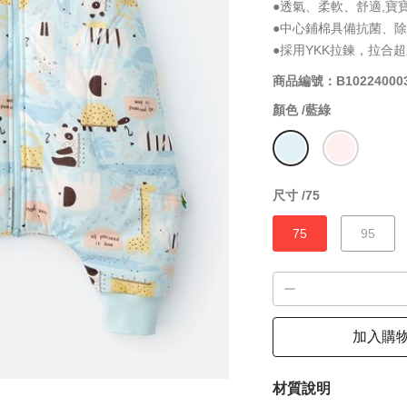
●透氣、柔軟、舒適,寶
●中心鋪棉具備抗菌、
●採用YKK拉鍊，拉合
商品編號：B10224000
顏色 /
藍綠
尺寸 /
75
75
95
加入購
材質說明