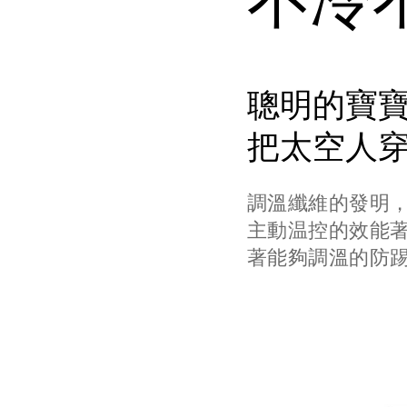
不冷
聰明的寶
把太空人
調溫纖維的發明
主動温控的效能著
著能夠調溫的防