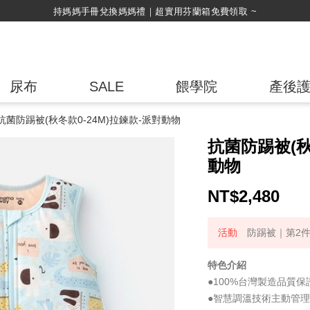
持媽媽手冊兌換媽媽禮｜超實用芬蘭箱免費領取 ~
尿布
SALE
餵學院
產後
抗菌防踢被(秋冬款0-24M)拉鍊款-派對動物
抗菌防踢被(秋
動物
NT$
2,480
防踢被｜第2件
特色介紹
●100%台灣製造品質
●智慧調溫技術主動管