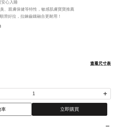
寶安心入睡
除臭、親膚保健等特性，敏感肌膚寶寶推薦
超順滑好拉，拉鍊齒鑲融合更耐用！
3
查看尺寸表
物車
立即購買