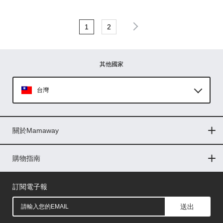
1
2
其他國家
台灣
Global
關於Mamaway
印尼
門市據點
最新消息
品牌故事
人力招募
媒體花絮
隱私權聲明
CSR企業社會責任
菲律賓
購物指南
購物常見問題
退換貨問題
儲值金使用條款
購買儲值金
發票問題
會員權益
線上留言
吸乳器-免費體驗
馬來西亞
訂閱電子報
送出