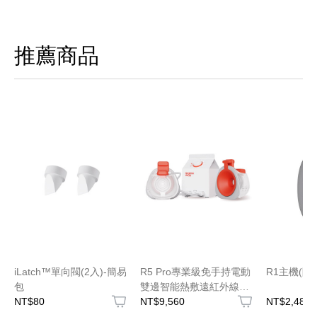
推薦商品
iLatch™單向閥(2入)-簡易
R5 Pro專業級免手持電動
R1主機(附
包
雙邊智能熱敷遠紅外線吸
NT$80
乳器
NT$9,560
NT$2,480