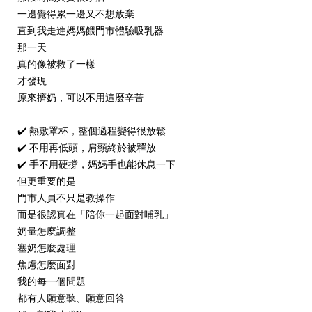
一邊覺得累一邊又不想放棄
直到我走進媽媽餵門市體驗吸乳器
那一天
真的像被救了一樣
才發現
原來擠奶，可以不用這麼辛苦
✔️ 熱敷罩杯，整個過程變得很放鬆
✔️ 不用再低頭，肩頸終於被釋放
✔️ 手不用硬撐，媽媽手也能休息一下
但更重要的是
門市人員不只是教操作
而是很認真在「陪你一起面對哺乳」
奶量怎麼調整
塞奶怎麼處理
焦慮怎麼面對
我的每一個問題
都有人願意聽、願意回答