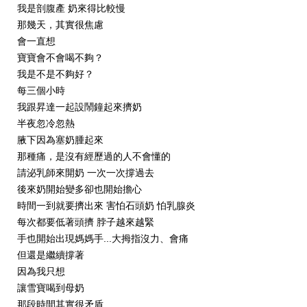
我是剖腹產 奶來得比較慢
那幾天，其實很焦慮
會一直想
寶寶會不會喝不夠？
我是不是不夠好？
每三個小時
我跟昇達一起設鬧鐘起來擠奶
半夜忽冷忽熱
腋下因為塞奶腫起來
那種痛，是沒有經歷過的人不會懂的
請泌乳師來開奶 一次一次撐過去
後來奶開始變多卻也開始擔心
時間一到就要擠出來 害怕石頭奶 怕乳腺炎
每次都要低著頭擠 脖子越來越緊
手也開始出現媽媽手...大拇指沒力、會痛
但還是繼續撐著
因為我只想
讓雪寶喝到母奶
那段時間其實很矛盾