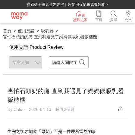
芬蘭箱免費領取 ~
綁定LINE好友，500
產後
護理之家
百科
搜尋
門市
首頁
使用見證
吸乳器
害怕石頭奶的痛 直到我遇見了媽媽餵吸乳器飯糰機
使用見證 Product Review
害怕石頭奶的痛 直到我遇見了媽媽餵吸乳器
飯糰機
By Chloe 2026-04-13 哺乳2個月
生完之後才知道「母奶」不是一件理所當然的事