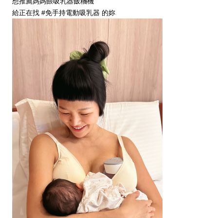
想推薦媽媽餵吸乳器飯糰機
給正在找
#免手持電動吸乳器
的妳