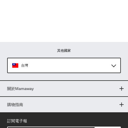
其他國家
台灣
Global
關於Mamaway
印尼
門市據點
最新消息
品牌故事
人力招募
媒體花絮
隱私權聲明
CSR企業社會責任
菲律賓
購物指南
購物常見問題
退換貨問題
儲值金使用條款
購買儲值金
發票問題
會員權益
線上留言
吸乳器-免費體驗
馬來西亞
訂閱電子報